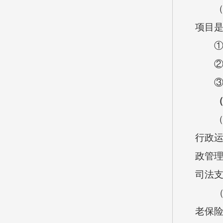
（2）
项目
①政法
②政法
③政
（
（1）
行政运
政管理
司法支
（2）
老保险