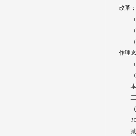
改革
（2
（3
（4
作理
（5
本单
202
减少