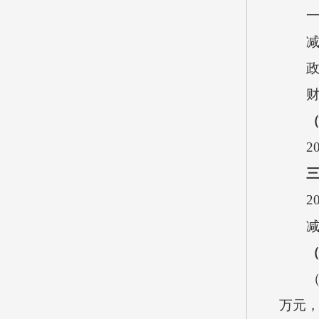
一般公
减少
政府性
财政专
202
三
202
减少
（
（1）
万元，