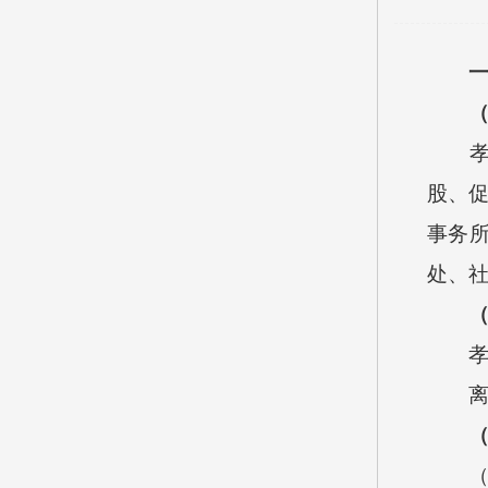
孝义
股、促
事务
处、
孝义市
离退
（1