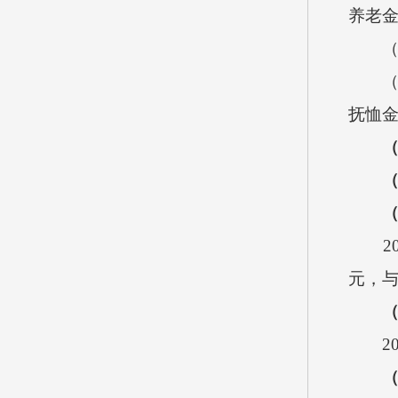
养老
（2）
（3）
抚恤
（
（五）
（六
20
元，与
20
（