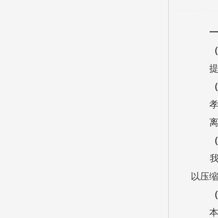
（一
提供
孝义市
离退
我处
以压
本单