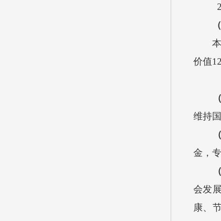
2
价值
1
维持
金，
会发
康、