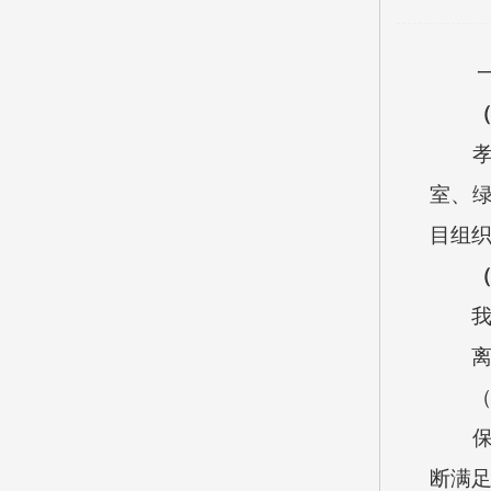
室、
目组
断满