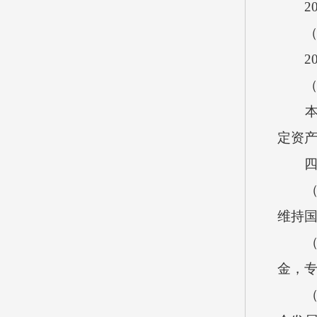
20
（八
20
（九
本单位
定资产
四、
（一
维持
（二
金，
（三