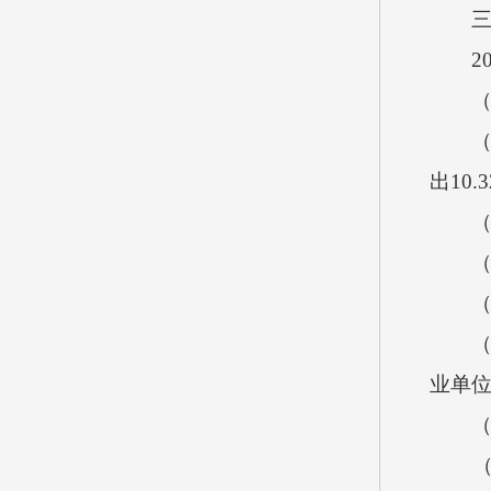
三、
202
（一
（1）
出10
（2
（二
（1）
（2）
业单位
（3）
（4）