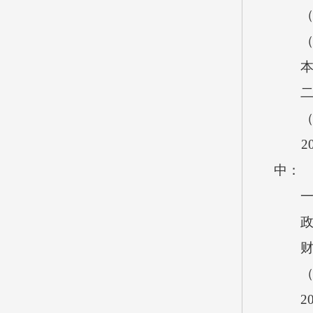
（1
（四
本单
二、
（一
202
中：
一般公
政府
财政
（二
20