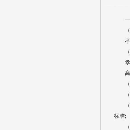
一、
（一
孝义
（二
孝义市
离退
（三
（1
（2
标准;
（3