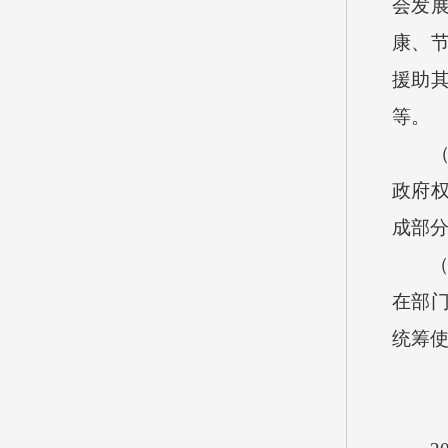
会发
康、
援助
等。
（四
政府
成部
（五
在部
统筹使