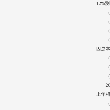
12%
（三
（1）
（2）
（3）
因是
（四）
（五）
（六
20
上年
（七