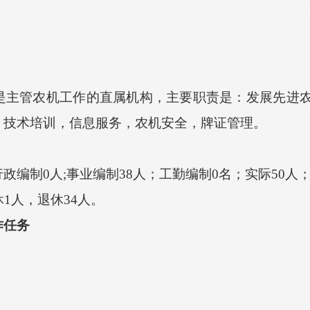
是主管农机工作的直属机构，主要职责是：发展先进
，技术培训，信息服务，农机安全，牌证管理。
行政编制
0
人
;事业编制
38
人；工勤编制
0
名；实际
50
人
休
1
人，退休
34
人。
作任务