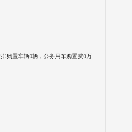
安排购置车辆
0
辆，公务用车购置费
0
万