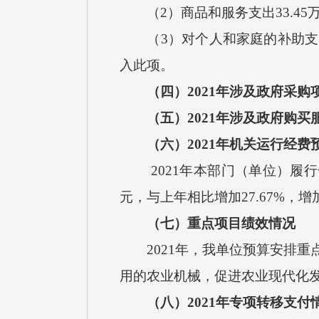
（
2）商品和服务支出
33.45
（
3）对个人和家庭的补助
入此项
。
（四）
2021
年涉及政府采购
（五）
2021
年涉及政府购买
（六）
2021
年机关运行经费
2021
年本部门（单位）履行
元，
与上年相比增加
27.67
%，增
（七）重点
项目绩效
情况
2021
年，我单位预算安排重
用的农业机械，促进农业现代化
（八）
2021
年专项转移支付