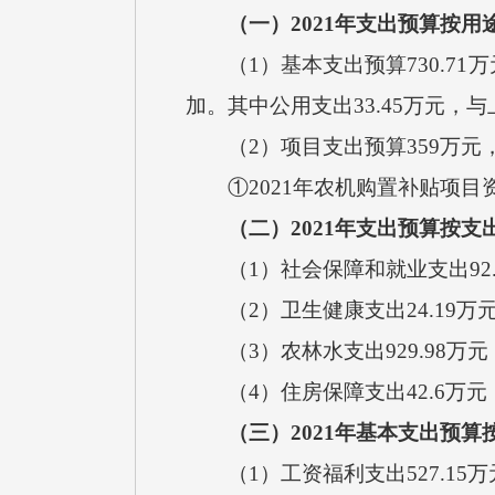
（一）
2021
年支出预算按用
（
1）基本支出预算
730.71
万
加
。其中公用支出
33.45
万
元，
与
（
2）项目支出预算
359
万
元
①
2021年农机购置补贴项目资
（二）
2021
年支出预算按支
（1）
社会保障和就业支出
92
（2）
卫生健康支出
24.19万
（3）
农林水支出
929.98
万元
（4）
住房保障支出
42.6
万元
（三）
2021
年基本支出预算
（
1）工资福利支出
527.15
万