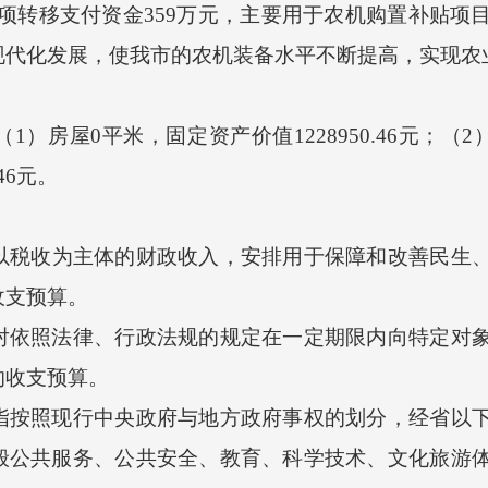
项转移支付资金
359
万
元，主要用于
农机购置补贴项
现代化发展，使我市的农机装备水平不断提高，实现农
（
1）房屋
0
平米，固定资产价值
1228950.46
元；（
2
46
元。
以税收为主体的财政收入，安排用于保障和改善民生
收支预算。
对依照法律、行政法规的规定在一定期限内向特定对
的收支预算。
指按照现行中央政府与地方政府事权的划分，经省以
般公共服务、公共安全、教育、科学技术、文化旅游