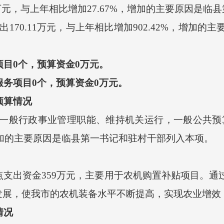
万
元，
与上年相比增加
27.67
%，增加的主要原因是
临县
支出
170.11
万
元，
与上年相比增加
902.42
%，增加的主
项目
0
个，预算资金
0
万元。
服务项目
0
个，预算资金
0
万元。
预算情况
一般行政事业管理职能、维持机关运行，一般公共预
加的主要原因是
临县第一书记和驻村干部列入本项
。
点支出资金
359
万
元
，
主要用于农机购置补贴项目
。
通
发展，使我市的农机装备水平不断提高，实现农业增效
情况