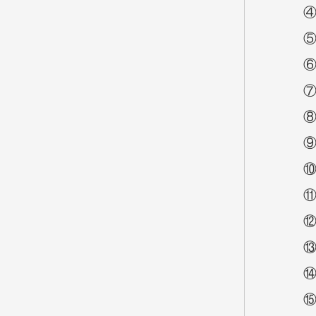
④
⑤
⑥
⑦
⑧
⑨
⑩
⑪
⑫
⑬
⑭
⑮