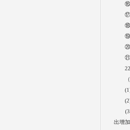
⑯
⑰
⑱
⑲
⑳
㉑
2
（
(
(
(
出增