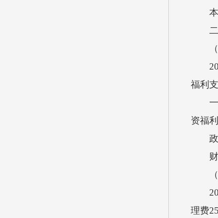
本单
二、
（一
202
福利
一般公
资福
政府性
财政专
（二
202
理费2