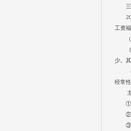
三、
202
工资
（一
少。其
（
经常
①
②
③