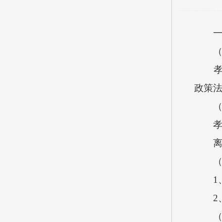
一、
（一
孝义
政策
（二
孝义市
离退
（三
1、
2、
（四