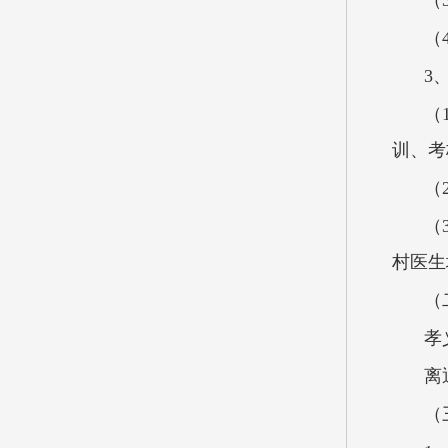
（
（
3
（
训、考
（
（
村医生
（
孝
离
（