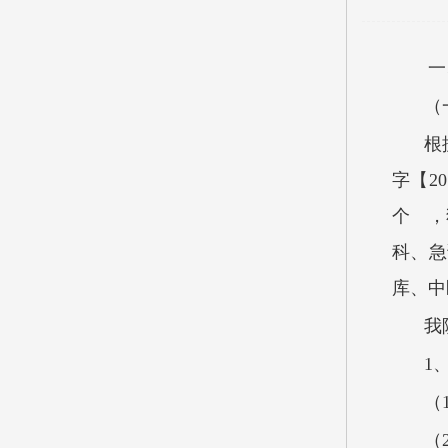
一
（
根
字【2
个 ，
科、急
库、中
我
1
（
（