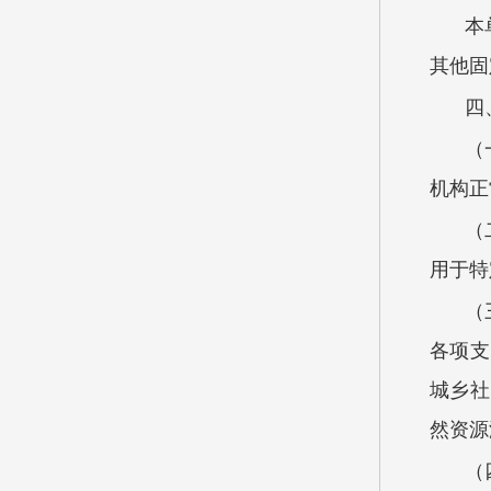
本
其他固定
四
（
机构正
（
用于特
（
各项支
城乡社
然资源
（