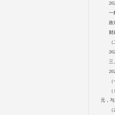
2
一
政
财
（
2
三
2
（
（
元，与
（