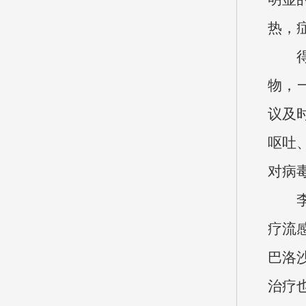
热，
物，
议及
呕吐
对病
疗流
巴洛
治疗