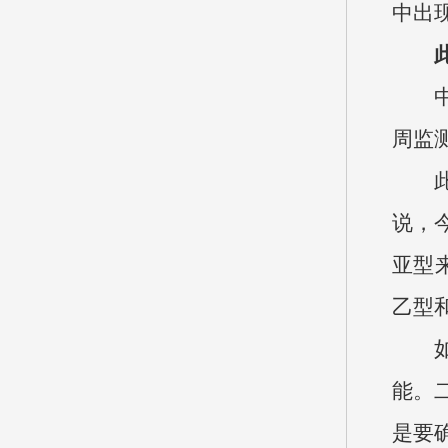
中出
周监
说，
亚型
乙型
能。
是要