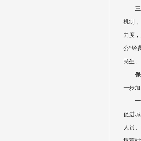
三
机制，
力度，
公”经
民生、
保
一步加
一
促进城
人员、
撂荒耕