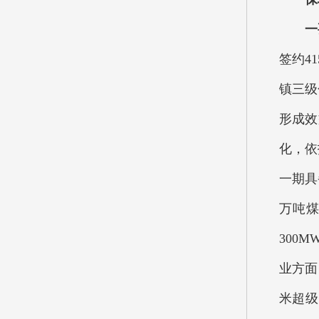
一
签约4
镇三级
形成效
化，依
一期具
万吨煤
300
业方面
米超级