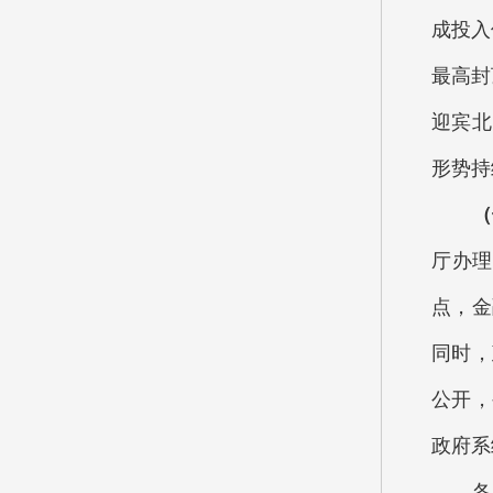
成投入
最高封
迎宾北
形势持
（
厅办理
点，金
同时，
公开，
政府系
各位代