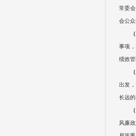
常委会
会公众
（
事项，
绩效管
（
出发，
长远的
（
风廉政
易等重