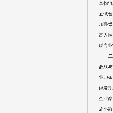
草物流
底试营
加强煤
高入园
联专业
二
必须与
业20
经发现
企业察
施小微