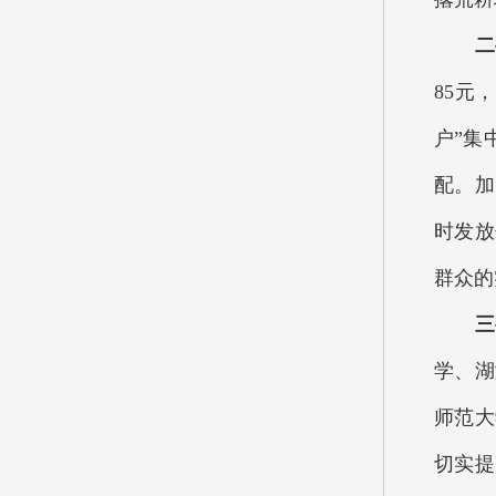
二
85元
户”集
配。加
时发放
群众的
三
学、湖
师范大
切实提