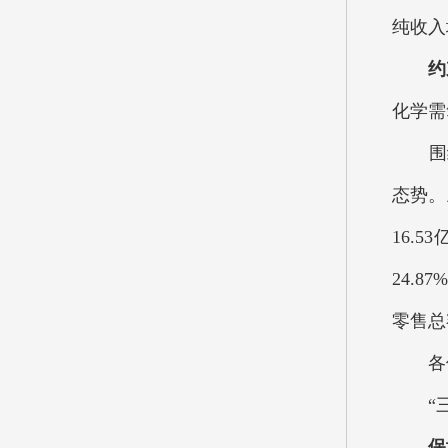
纯收入
约
化学需
围绕
态势。
16.
24.
零售总
各位代
“三
保