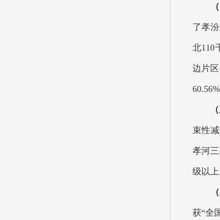
（
了孝汾
北11
边片区
60.56
（
束性减
孝河三
级以上
（
获“全