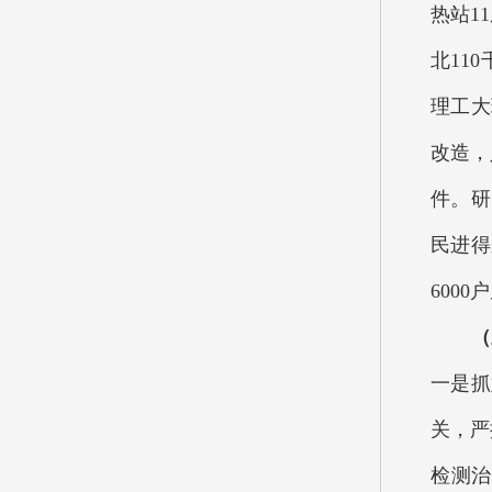
热站1
北11
理工大
改造，
件。研
民进得
600
（
一是抓
关，严
检测治