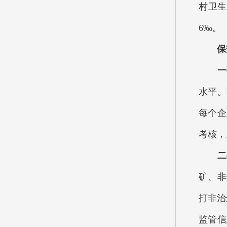
村卫生
6‰。
保
一
水平。
每个企
考核，
二
矿、非
打非治
监管信