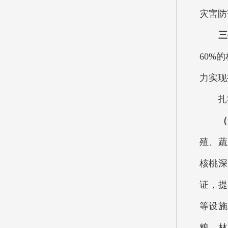
灾害防
三
60%
力实现
扎实
（
殖、蔬
核桃深
证，提
等设施
粮、林