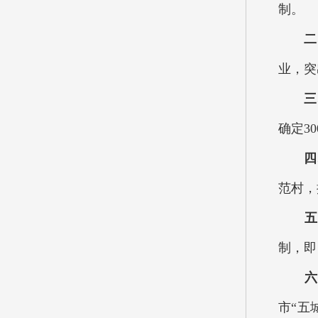
制。
二
业，突
三
确定3
四
范村，
五
制，即
六
市“五