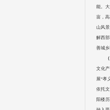
能。大
亩，高
山风景
解西部
善城乡
（
文化产
展“孝
依托文
阳楼历
融入晋