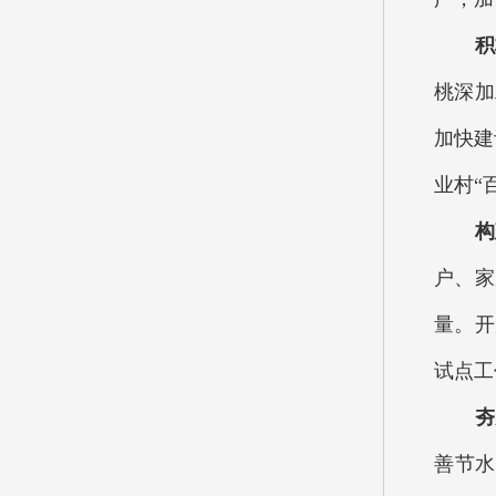
积极
桃深加
加快建
业村“
构建
户、家
量。开
试点工
夯实
善节水