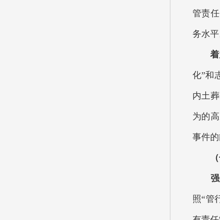
管责任
务水平
着力
化”和
内土葬
为的高
事件的
（七
强化
照“管
有责任