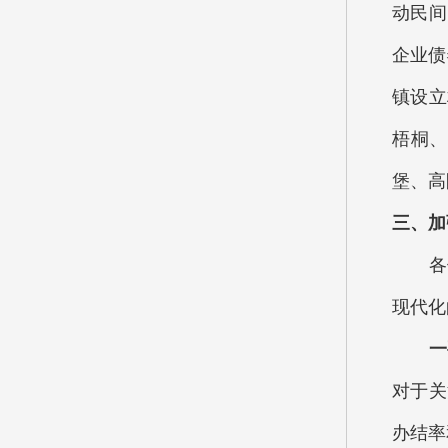
动民间
企业债
镇设立
梧桐、
堡、高
三、加
各位
现代化
一要
对于关
办结率