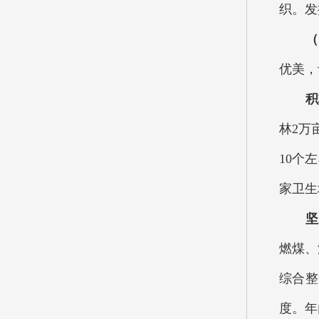
织。发
（四
优美，
积极
林2万
10个
家卫生
坚决
燃煤、
综合整
度。年