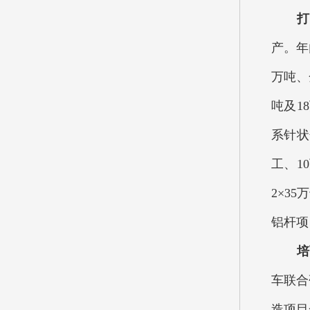
打造
产。年
万吨、
吨及1
系针状
工、1
2×3
铝杆项
培育
车联合
造项目