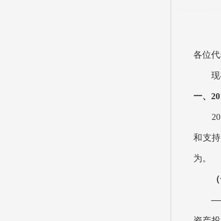
各位代
现在
一、
20
201
和支持
为。
（一
—
资产投