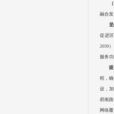
（二
融合发
坚持
促进区
203
服务功
提升
程，确
设，加
府南路
网络覆