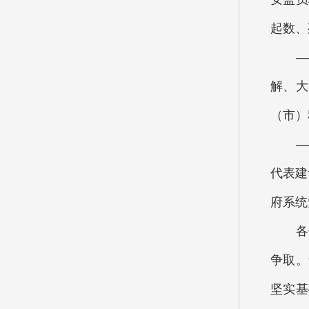
起数、
—
解、大
（市）
—
代表建
府系统
各位
争取。
坚实基