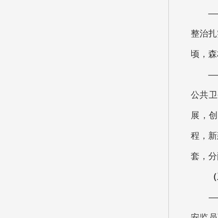
—
整治扎
顷，森
—
公共卫
展，创
程，新
套，分
（三
—
安监员