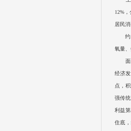
12%
居民消
约束性
氧量、
面对
经济发
点，积
强传统
利益第
住底，