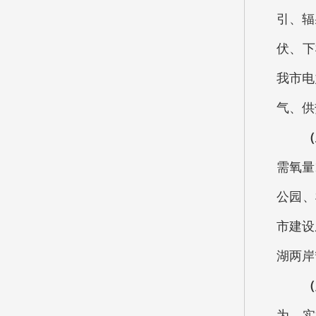
引、辐
伏、下
我市电
气、供
（
需氧量
公园、
市建设
湖两岸
（
为。实