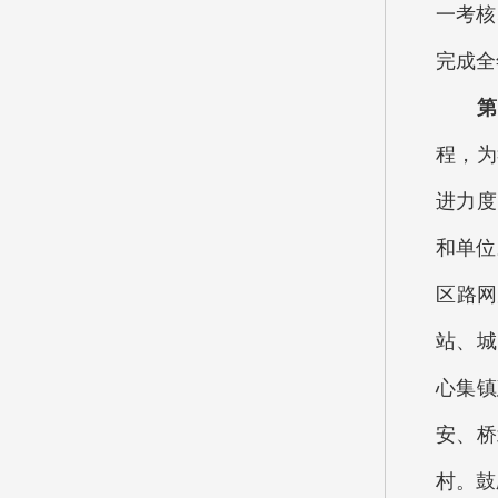
一考核
完成全
第三
程，为
进力度
和单位
区路网
站、城
心集镇
安、桥
村。鼓