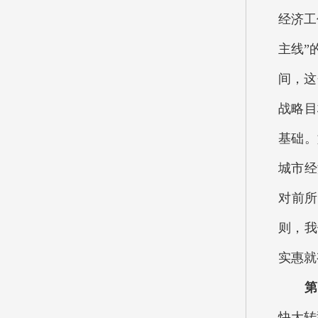
经济工
主线”
间，这
战略目
基础。
城市经
对前所
则，我
实惠就
第四
快大转