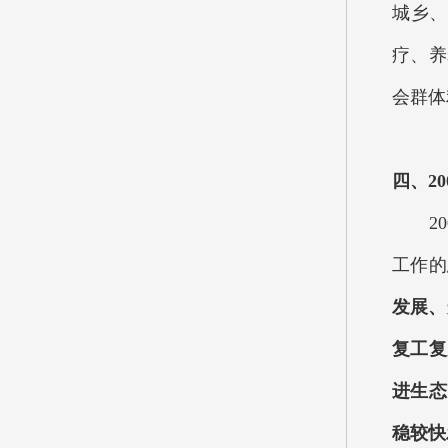
城乡、
疗、养
会群体
四、2
200
工作的
发展、
复工复
进生态
稳较快