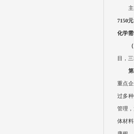
主要
715
化学需
（一
目，三
第
重点企
过多种
管理，
体材料
康银、