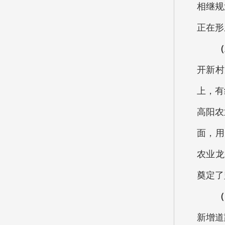
相继规
正在形
（三
开新村
上，有
高阳农
面，用
农业龙
奠定了
（
新增道