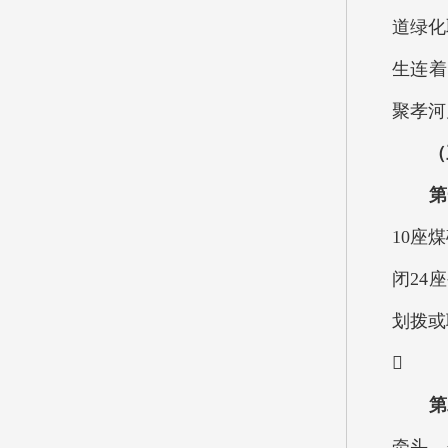
道绿化
生连着
聚孝河
（三
第
10座
闭24
划拨或

第
牵头，