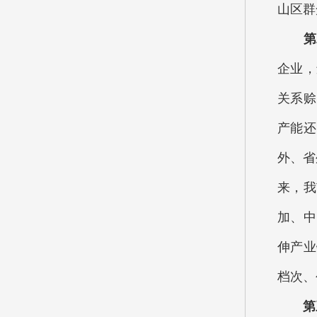
山区群
第二
企业，
关系赊
产能还
外、省
来，我
加、中
伸产业
档次、
第三