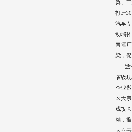
翼、三
打造3
汽车专
动瑞拓
青酒厂
粱，促
激
省级现
企业做
区大宗
成攻关
精，推
人不去