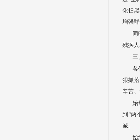
化扫黑
增强群
同
残疾人
三
各
狠抓落
辛苦、
始
到“两
诚。
始