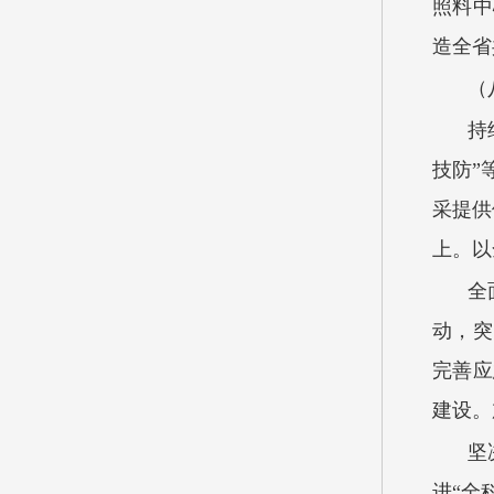
照料中
造全省
（
持
技防”
采提供
上。以
全
动，突
完善应
建设。
坚
进“全