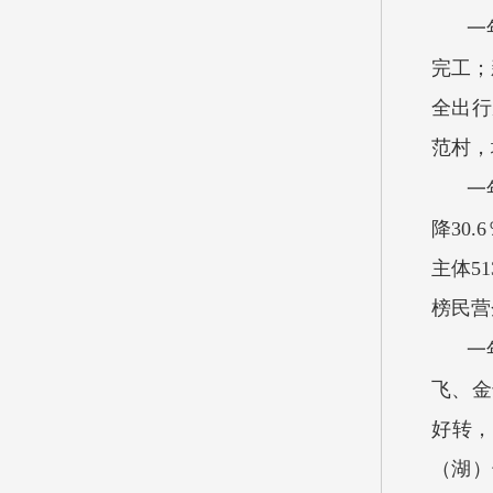
一
完工；
全出行
范村，
一
降30
主体5
榜民营
一
飞、金
好转，
（湖）