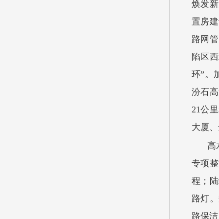
焕发新
置房建
路网管
陷区西
环”。
汾石高
21公
大厦、
高
专项整
程；陆
路灯。
路保洁