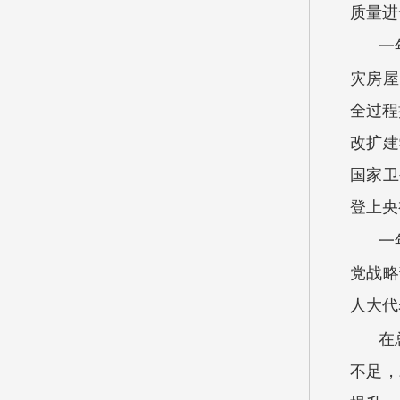
质量进
一
灾房屋
全过程
改扩建
国家卫
登上央
一
党战略
人大代
在
不足，