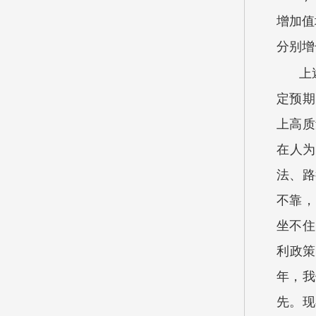
增加值
分别增
上
定预期
上高质
在人为
法、路
不靠，
坐不住
利政策
年，我
先。现