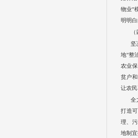
物业”
明明白
（
坚
地”整
农业保
贫户和
让农民
全
打造可
理、污
地制宜