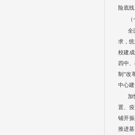
险底线
（
全
求，统
校建成
四中、
制”改
中心建
加
置、疫
铺开振
推进基