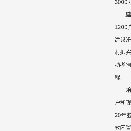
300
120
建设汾
村振兴
动孝
程。
户和现
30年
效闲