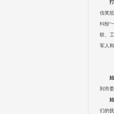
信奖惩
纠纷“
联、
军人
到市
们的