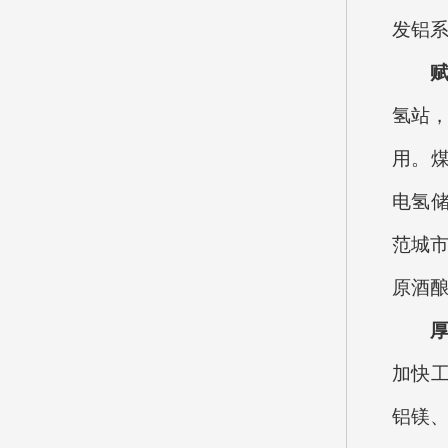
发铝系
赋
氢站
用。煤
电氢储
范城市
原酒
加快
铝镁