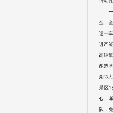
行动
金，
运—车
进产能
高纯氧
酿造
湖”3
景区
心、
队，免