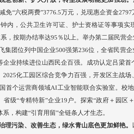
“六税两费”3776.5万元，兑现惠企资金279
钟内，公共卫生许可证、护士资格证等事项实现即
系，按期办结率达95％以上。举办第二届民营企
飞集团位列中国企业500强第236位，全省民营
金岩等企业持续进位山西民企百强。成功认定吕梁
、2025化工园区综合竞争力百强，开发区主战
国首个运营商领域AI工业智能联合实验室。校地
、省级“专精特新”企业19户。探索“政府＋园区
策体系，构建“引育用留”全链条人才生态。
治理污染、改善生态，绿水青山底色更加鲜艳。