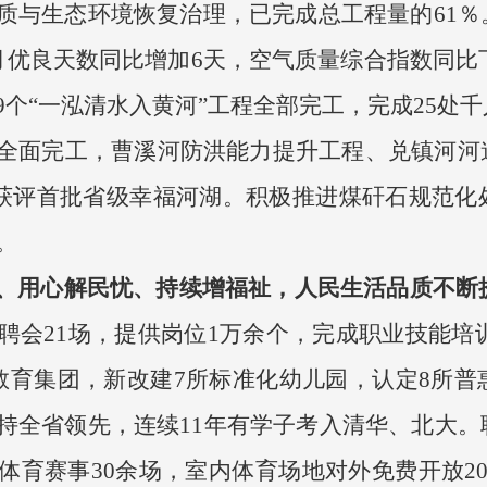
质与生态环境恢复治理，已完成总工程量的61％
月优良天数同比增加6天，空气质量综合指数同比下
个“一泓清水入黄河”工程全部完工，完成25处
全面完工，曹溪河防洪能力提升工程、兑镇河河
获评首批省级幸福河湖。积极推进煤矸石规范化
。
、用心解民忧、持续增福祉，人民生活品质不断
会21场，提供岗位1万余个，完成职业技能培训2
教育集团，新改建7所标准化幼儿园，认定8所普
持全省领先，连续11年有学子考入清华、北大。
体育赛事30余场，室内体育场地对外免费开放2