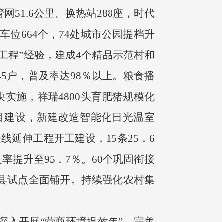
1.6公里、换热站288座，时代
位664个，74处城市公园提档升
工程”经验，建成4个精品示范村和
45户，普及率达98％以上。粮食播
快实施，祥瑞4800头育肥猪规模化
目建设，新建改造智能化日光温室
延伸工程开工建设，15条25．6
率提升至95．7％。60个巩固衔接
县试点全面铺开。持续强化农村集
深入开展“营商环境提效年”，完善