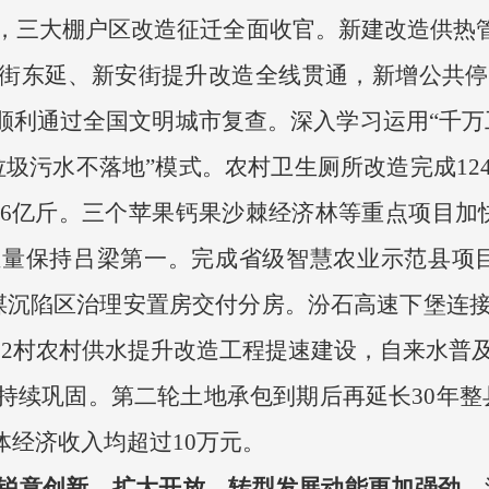
三大棚户区改造征迁全面收官。新建改造供热管网5
街东延、新安街提升改造全线贯通，新增公共停车
顺利通过全国文明城市复查。深入学习运用“千万
垃圾污水不落地”模式。农村卫生厕所改造完成12
.066亿斤。三个苹果钙果沙棘经济林等重点项目加
殖量保持吕梁第一。完成省级智慧农业示范县项
煤沉陷区治理安置房交付分房。汾石高速下堡连接线
32村农村供水提升改造工程提速建设，自来水普及
持续巩固。第二轮土地承包到期后再延长30年整
体经济收入均超过10万元。
锐意创新、扩大开放，转型发展动能更加强劲。