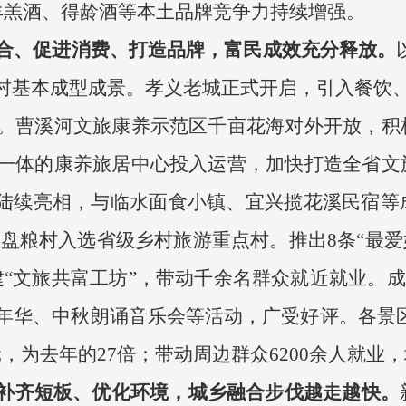
羊羔酒、得龄酒等本土品牌竞争力持续增强。
合、促进消费、打造品牌，富民成效充分释放。
村基本成型成景。孝义老城正式开启，引入餐饮、
。曹溪河文旅康养示范区千亩花海对外开放，积
一体的康养旅居中心投入运营，加快打造全省文
态陆续亮相，与临水面食小镇、宜兴揽花溪民宿等
盘粮村入选省级乡村旅游重点村。推出8条“最爱
“文旅共富工坊”，带动千余名群众就近就业。成功
华、中秋朗诵音乐会等活动，广受好评。各景区景
万元，为去年的27倍；带动周边群众6200余人就业，
补齐短板、优化环境，城乡融合步伐越走越快。