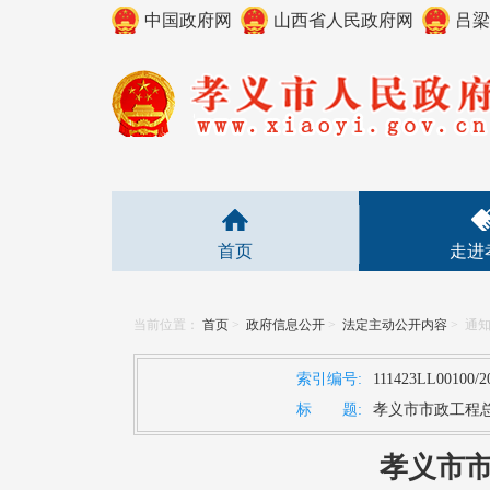
中国政府网
山西省人民政府网
吕梁
首页
走进
当前位置：
首页
>
政府信息公开
>
法定主动公开内容
>
通
索引编号:
111423LL00100/2
标 题:
孝义市市政工程总
孝义市市