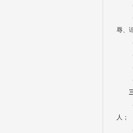
辱、
人；