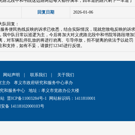
虎路北段中和书院这边路两边每天都停满车，四车道的路只剩下一车道了
回复日期
2026-01-06
大队回复：
5政务服务便民热线反映的诉求已收悉，结合实际情况，现就您致电反映的诉
，我中队日常以巡逻为主，今后将加大对义虎路北段中和书院等路段增加
离，对车辆乱停乱放的将进行劝离、引导停放，拒不驶离的依法予以处罚
和支持，如有不妥，请拨打12345进行反馈。
｜
网站声明
｜
联系我们
｜
关于我们
室主办 孝义市政府研究和服务中心承办
究和服务中心 地址：孝义市党政办公大楼
网站
晋ICP备11003284号-1
网站标识码：1411810001
备 14118102000103号