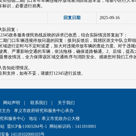
义街佰德二期门口常年车辆违规停放堵塞消防应急车道，堵塞小区行人车
车标识，必要进行劝离。
回复日期
2025-09-16
大队回复：
2345政务服务便民热线反映的诉求已收悉，结合实际情况答复如下：
二期门口车辆违规停放问题的回复：接到反馈后，我辖区崇文中队立即组
区域进行定时与不定时巡逻，加大对违规停放车辆的查处力度。对于违规
驶离、严重影响交通的车辆，依法拖移，确保道路畅通。2、后续，提高
题整改情况，全力保障该区域交通秩序与消防安全。感谢您对我们工作
人告知处理情况。
和支持，如有不妥，请拨打12345进行反馈。
｜
网站声明
｜
联系我们
｜
关于我们
室主办 孝义市政府研究和服务中心承办
究和服务中心 地址：孝义市党政办公大楼
网站
晋ICP备11003284号-1
网站标识码：1411810001
备 14118102000103号