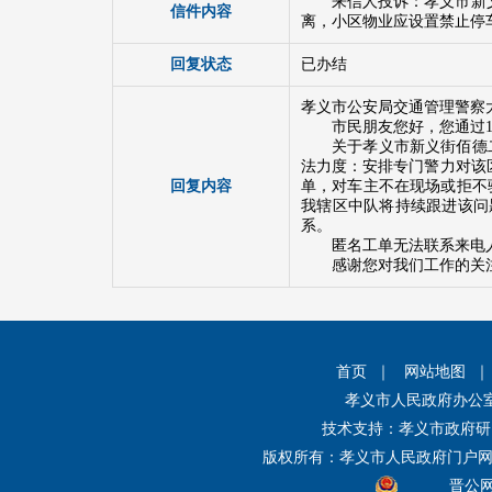
来信人投诉：孝义市新
信件内容
离，小区物业应设置禁止停
回复状态
已办结
孝义市公安局交通管理警察
市民朋友您好，您通过1
关于孝义市新义街佰德
法力度：安排专门警力对该
回复内容
单，对车主不在现场或拒不
我辖区中队将持续跟进该问
系。
匿名工单无法联系来电
感谢您对我们工作的关注
首页
｜
网站地图
孝义市人民政府办公
技术支持：孝义市政府研
版权所有：孝义市人民政府门户
晋公网安