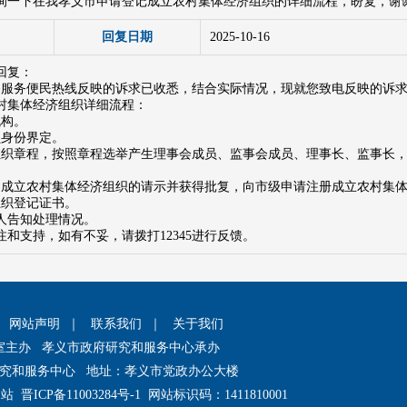
询一下在我孝义市申请登记成立农村集体经济组织的详细流程，盼复，谢
回复日期
2025-10-16
回复：
5政务服务便民热线反映的诉求已收悉，结合实际情况，现就您致电反映的诉
村集体经济组织详细流程：
机构。
员身份界定。
组织章程，按照章程选举产生理事会成员、监事会成员、理事长、监事长
出成立农村集体经济组织的请示并获得批复，向市级申请注册成立农村集
组织登记证书。
人告知处理情况。
和支持，如有不妥，请拨打12345进行反馈。
｜
网站声明
｜
联系我们
｜
关于我们
室主办 孝义市政府研究和服务中心承办
究和服务中心 地址：孝义市党政办公大楼
网站
晋ICP备11003284号-1
网站标识码：1411810001