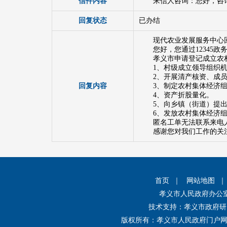
信件内容
来信人咨询：您好，咨
回复状态
已办结
现代农业发展服务中心
您好，您通过1234
孝义市申请登记成立农
1、村级成立领导组织
2、开展清产核资、成
回复内容
3、制定农村集体经济
4、资产折股量化。
5、向乡镇（街道）提
6、发放农村集体经济
匿名工单无法联系来电
感谢您对我们工作的关注
首页
｜
网站地图
孝义市人民政府办公
技术支持：孝义市政府研
版权所有：孝义市人民政府门户