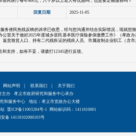
乡居民医疗每年400元，八十岁以上老人有优惠吗，也是要足额缴费吗？
回复日期
2025-11-05
5政务服务便民热线反映的诉求已收悉，经与您沟通并结合实际情况，现就您
公室关于做好2025年度城乡居民基本医疗保险参保缴费工作》（孝政办发
、返贫致贫人口、持有二代残疾证的残疾人员、市属改制企业职工（含市
和支持，如有不妥，请拨打12345进行反馈。
｜
网站声明
｜
联系我们
｜
关于我们
室主办 孝义市政府研究和服务中心承办
究和服务中心 地址：孝义市党政办公大楼
网站
晋ICP备11003284号-1
网站标识码：1411810001
备 14118102000103号