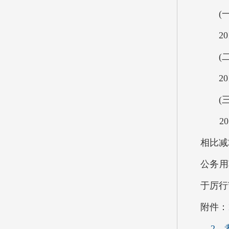
(一)
201
(二
201
(三
201
相比减
公务用
于厉行
附件：
2、