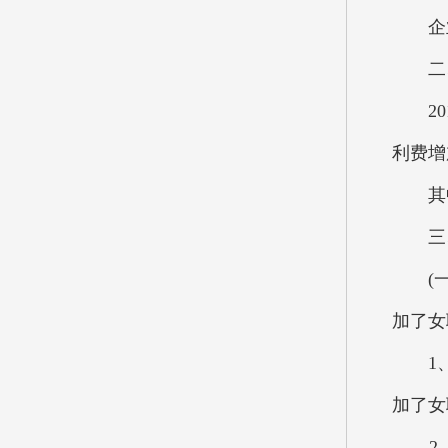
企业改
二、
201
利费增
其中：
三、
(一)
加了女
1、2
加了女
2、按