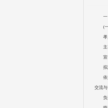
一、
(一
孝义市
主要
宣传
拟定
依据现
交流与
负责
指导