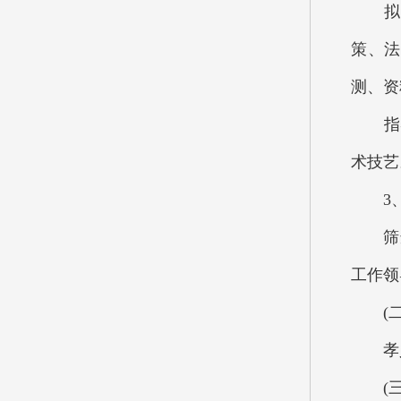
拟定
策、法
测、资
指导
术技艺
3、
筛选储
工作领
(二
孝义
(三