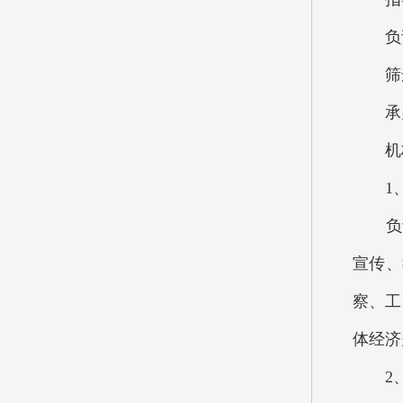
负责
筛选储
承办
机构设
1、
负责
宣传、
察、工
体经济
2、