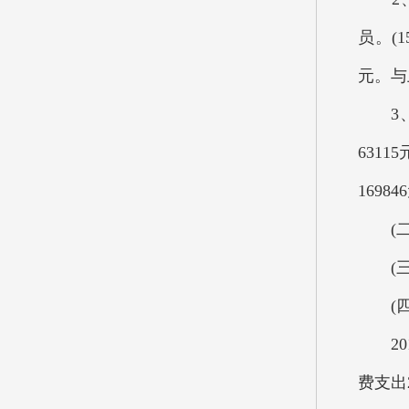
员。(
元。与
3、按
631
169
(二)
(三)
(四)
201
费支出