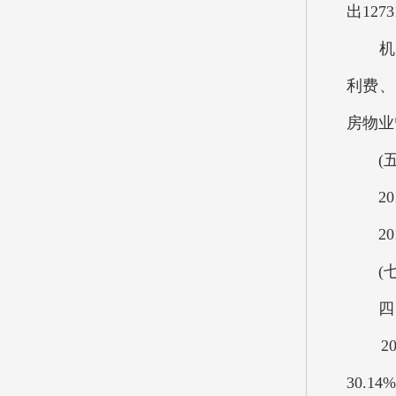
出127
机关
利费、
房物业
(五
201
201
(七
四、2
201
30.1