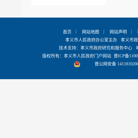
统计公报及指标
首页
｜
网站地图
｜
网站声明
｜
政府工作报告
孝义市人民政府办公室主办 孝义市
技术支持：孝义市政府研究和服务中心 
版权所有：孝义市人民政府门户网站
晋ICP备1100
政府网站工作年度报表
晋公网安备 141181020
孝义市人民
+
政府公报
基层政务公开
+
目录