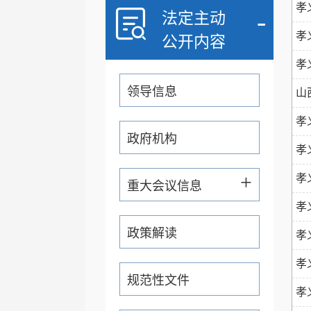
孝
-
法定主动
孝
公开内容
孝
领导信息
山
孝
政府机构
孝
+
孝
重大会议信息
孝
政策解读
孝
孝
规范性文件
孝