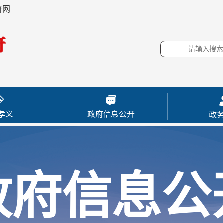
府网
孝义
政府信息公开
政
政府信息公