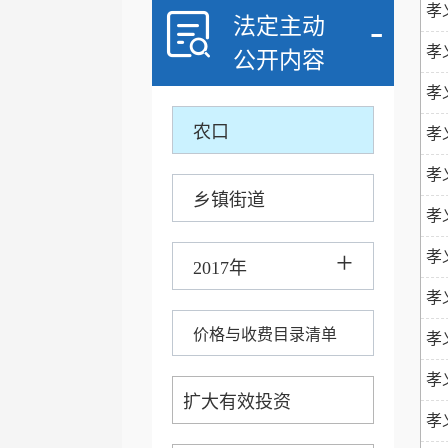
孝
-
法定主动
孝
公开内容
住建口
孝
农口
孝
孝
乡镇街道
孝
+
孝
2017年
孝
价格与收费目录清单
孝
孝
扩大有效投资
孝