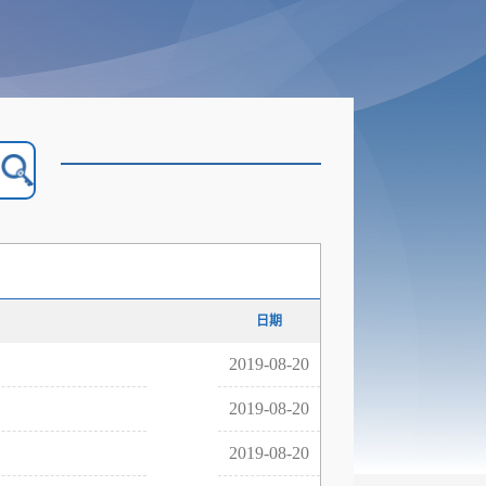
日期
2019-08-20
2019-08-20
2019-08-20