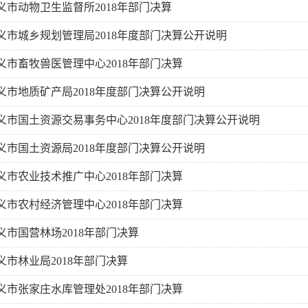
义市动物卫生监督所2018年部门决算
义市城乡规划管理局2018年度部门决算公开说明
义市畜牧兽医管理中心2018年部门决算
义市地质矿产局2018年度部门决算公开说明
义市国土资源交易事务中心2018年度部门决算公开说明
义市国土资源局2018年度部门决算公开说明
义市农业技术推广中心2018年部门决算
义市农村经济管理中心2018年部门决算
义市国营林场2018年部门决算
义市林业局2018年部门决算
义市张家庄水库管理处2018年部门决算