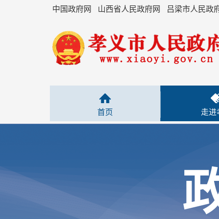
+
2022年
中国政府网
山西省人民政府网
吕梁市人民政
+
2021年
+
2020年
+
2019年
首页
走进
-
2018年
市委口
政府口