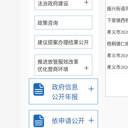
+
法治政府建设
振兴街道
下堡镇西
政策咨询
孝义市2
建议提案办理结果公开
工程中标
梧桐镇仁
孝义市20
推进放管服效改革
+
程招标控
孝义市20
优化营商环境
程招标公
+
+
政府信息
财政信息
公开年报
扩大有效投资
+
依申请公开
征地信息公开