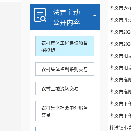
+
公共资源交易
孝义市大
-
法定主动
-
孝义市胜
公开内容
农村产权交易
告
孝义市2
农村集体工程建设项目
工程招标
孝义市2
招投标
工程招标
孝义市阳
孝义市阳
农村集体福利采购交易
孝义市高
农村土地流转交易
孝义市高
孝义市下
农村集体社会中介服务
交易
孝义市下
柱濮镇小