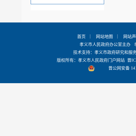
应急管理
首页
｜
网站地图
｜
网站
任免招考
孝义市人民政府办公室主办 
技术支持：孝义市政府研究和服
版权所有：孝义市人民政府门户网站
晋IC
规划计划
晋公网安备 1411
统计公报及指标
政府工作报告
政府网站工作年度报表