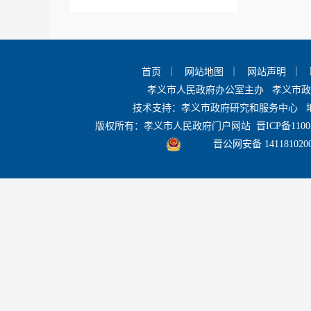
应急管理
任免招考
首页
｜
网站地图
｜
网站声明
｜
孝义市人民政府办公室主办 孝义市
规划计划
技术支持：孝义市政府研究和服务中心 
版权所有：孝义市人民政府门户网站
晋ICP备1100
统计公报及指标
晋公网安备 141181020
政府工作报告
政府网站工作年度报表
孝义市人民
+
政府公报