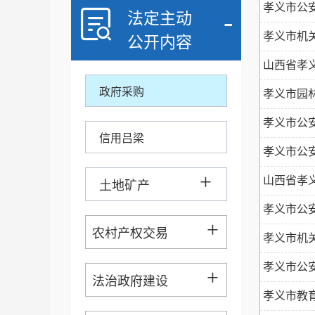
慧...
孝义市公
-
法定主动
-
孝义市机
公开内容
公共资源交易
物...
山西省孝
政府采购
孝义市园
孝义市公
信用吕梁
孝义市公
+
山西省孝
土地矿产
孝义市公
+
农村产权交易
孝义市机
物...
孝义市公
+
法治政府建设
孝义市教育