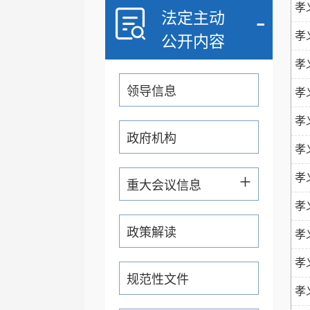
孝
-
法定主动
孝
公开内容
孝
领导信息
孝
孝
政府机构
孝
+
孝
重大会议信息
孝
政策解读
孝
孝
规范性文件
孝