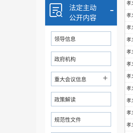
孝
-
法定主动
孝
公开内容
孝
领导信息
孝
孝
政府机构
孝
+
孝
重大会议信息
孝
政策解读
孝
年
孝
规范性文件
孝