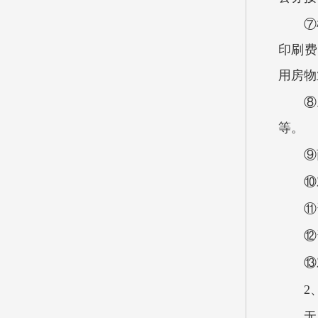
⑦
印刷费
用房物
⑧
等。
⑨
⑩
⑪
⑫
⑬
2
无