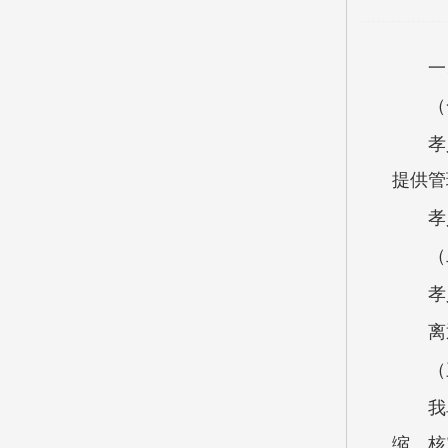
一
（
孝
提供管
孝
（
孝
离
（
我
缩。核