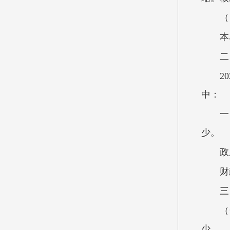
（
本
二
2
中：
政
财
三
（
少。