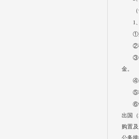
（
1
①
②
③
金。
④
⑤
⑥
出国（
购置及
公务接