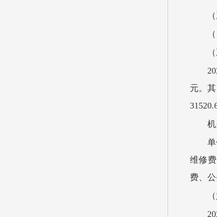
（
（
（
2
元。其
3152
机
单
维修费
费、公
（
2