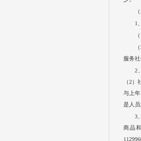
（
1
（
（
服务社
2
（2）
与上年
是人员
3
商品和
112