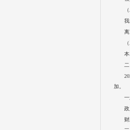
（
我
离
（
本
二
2
加。
一
政
财