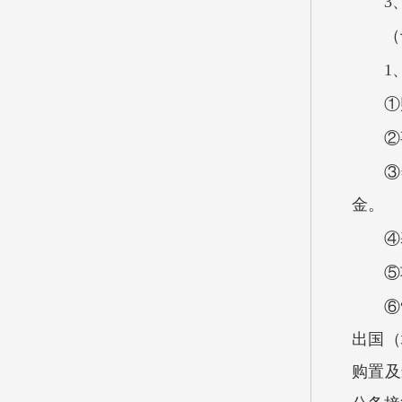
3
（
1
①
②
③
金。
④
⑤
⑥
出国（
购置及