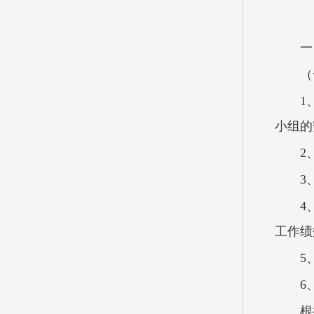
一
（
1
小组的
2
3
4
工作
5
6
根