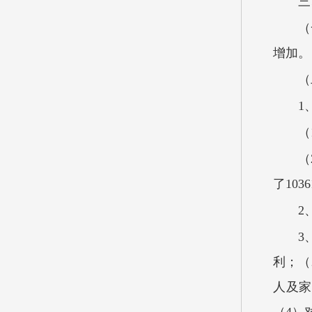
三
（
增加。
（
1
（
（
了1036
2
3
利；（
人及家