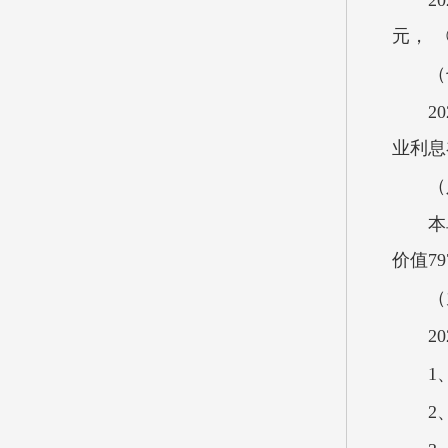
2
元， 
（
2
业利息补
（
本
价值79
（
2
1
2