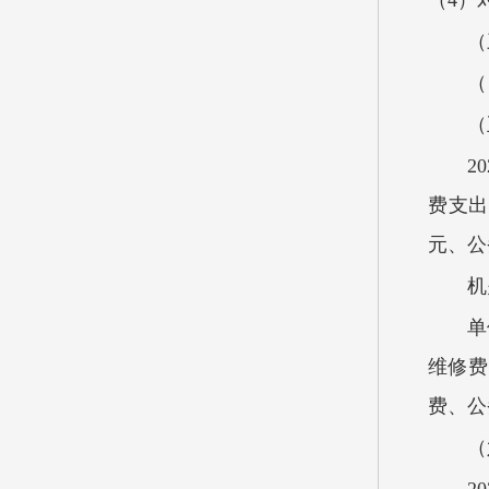
（4）
（
（
（
2
费支出1
元、公
机
单
维修费
费、公
（