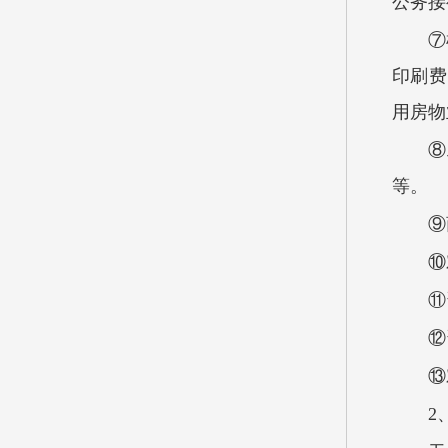
公务接
⑦
印刷费
用房物
⑧
等。
⑨
⑩
⑪
⑫
⑬
2