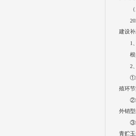
（
2
建设补
1
根
2
①
殖环节
②
外销型
③
青贮玉