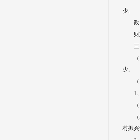
政
财
三
（
少。
（
1
（
（
村振兴