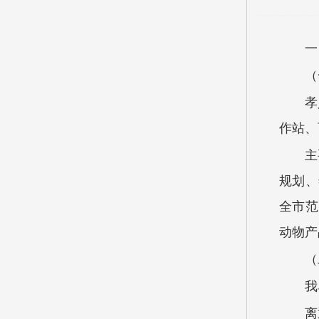
一
（
孝
作站
主
规划、
全市范
动物产
（
我
离