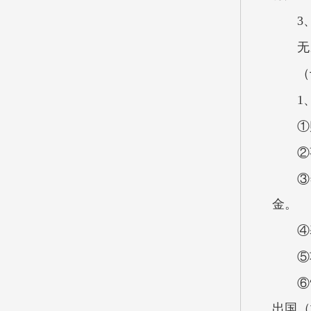
3
（
1
①
②
③
金。
④
⑤
⑥
出国（