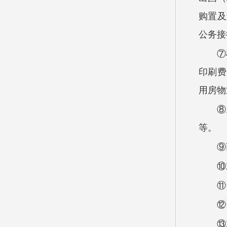
购置及
公务接
⑦
印刷费
用房物
⑧
等。
⑨
⑩
⑪
⑫
⑬