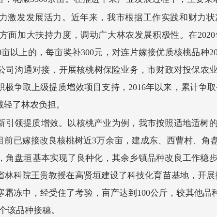
力激发发展活力。近年来，我市根据工作实践和财力状
方面加大扶持力度，调动广大林农发展积极性。在202
0亩以上的，每亩奖补300元，对连片嫁接优质核桃品种20
公司沟通对接，开展核桃树保险业务，市财政对投保农业
极争取上级提质增效项目支持，2016年以来，累计争取
效减轻了林农负担。
新引领提质增效。以核桃产业为例，我市按照适地适树
前已嫁接改良核桃树近3万余亩，建成东、西曹村、角盘垣
基地，角盘垣基本实现了良种化，其余乡镇品种改良工作稳
省林科院王贵教授在高贤垣建设了科技化育苗基地，开展
寒霜冻中，经受住了考验，亩产达到100公斤，较其他品种
万个该品种接穗。