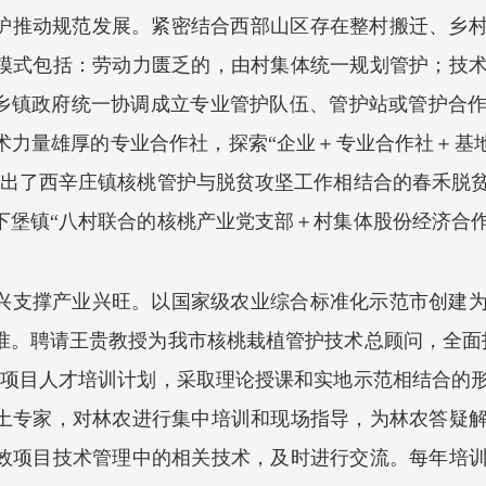
护推动规范发展。紧密结合西部山区存在整村搬迁、乡
模式包括：劳动力匮乏的，由村集体统一规划管护；技
由乡镇政府统一协调成立专业管护队伍、管护站或管护合
力量雄厚的专业合作社，探索“企业＋专业合作社＋基地”
现出了西辛庄镇核桃管护与脱贫攻坚工作相结合的春禾脱
下堡镇“八村联合的核桃产业党支部＋村集体股份经济合
兴支撑产业兴旺。以国家级农业综合标准化示范市创建为
准。聘请王贵教授为我市核桃栽植管护技术总顾问，全面
效项目人才培训计划，采取理论授课和实地示范相结合的
土专家，对林农进行集中培训和现场指导，为林农答疑
效项目技术管理中的相关技术，及时进行交流。每年培训果