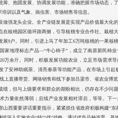
统筹、抱团发展、协调发展功能，准确把握市场动态，
术培训以及气象、病虫害、市场销售等信息。
设做强龙头企业。全产业链发展是实现产品价值最大化
点在核桃园区循环路两侧，引导核桃专业合作社、栽植
发展9户。同时，引进上马了年加工6万吨核桃的一果核
国家地理标志产品—“牛心柿子”，成立了南原新民柿
20万余斤。同时，积极发展功能农业，立足市场需求
发了安神助眠茶、清亮春茶等功能产品，在市场上引起
过线上直播带货、网络销售和线下参加吕梁市、省农业博
成绩，但与上级要求和群众的期盼相比，仍存在不少问
术力量依然薄弱；后续产业发展相对滞后，等等。下一
察山西重要讲话重要指示，紧紧抓住省政府积极构建“东
续深入实施农业“特”“优”战略，通过优良品种选育、基