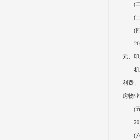
(二)
(三)
(四)
201
元、印
机关
利费、
房物业
(五
201
(六)