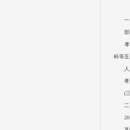
一、
部门
孝义市
科等五
人员
孝义市
(三)
二 
201
其中：