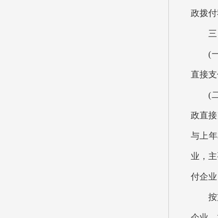
政拨付
三、
(一)
直接支
(二)
政直接
与上年
业，主
付企业
按支出
企业，