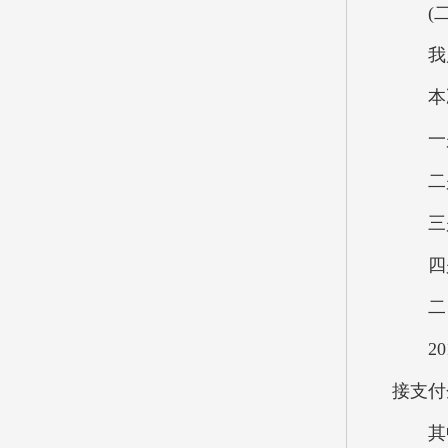
(二
我局现
本决
一是
二是
三是
四是
二、
201
接支付
其中：