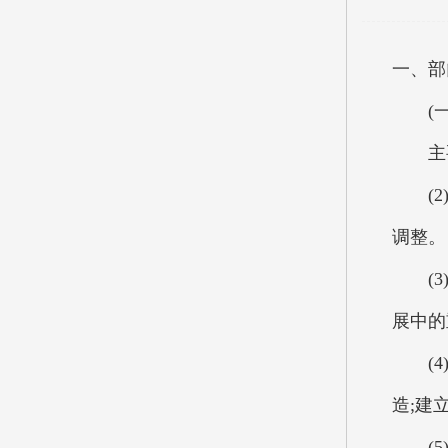
一、部
(一
主要职
(2)
调整。
(3)
展中的
(4)
造;建
(5)