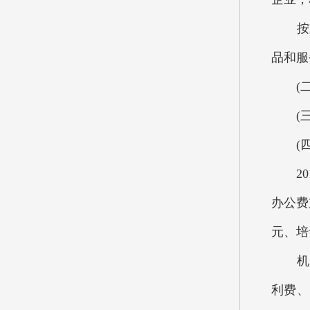
按支出
品和服
(二)
(三)
(四)
201
办公费
元、培
机关
利费、