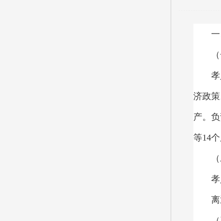
一
（
孝
济政策
产。负
等14
（
孝
离
（