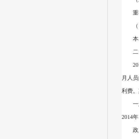
重
（
本
二
2
月人员
利费。
一
201
政