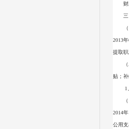
财
三
（
201
提取职
（
贴；补
1
（
201
公用支出