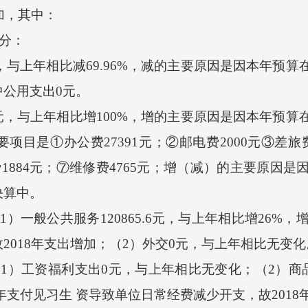
加，其中：
分：
，与上年相比减69.96%，减的主要原因是因本年预
公用支出0元。
6元，与上年相比增100%，增的主要原因是因本年预
目是①办公费27391元；②邮电费2000元③差旅费34
费1884元；⑦维修费4765元；增（减）的主要原因
决算中。
般公共服务120865.6元，与上年相比增26%，增
2018年支出增加；（2）外交0元，与上年相比无变化
工资福利支出0元，与上年相比无变化；（2）商品和
17年支付见习生 资导致单位日常经费减少开支，故201