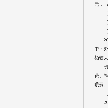
元，
（三）
（四）
（五
20
中：办
额较
机关
费、
暖费
（六
20