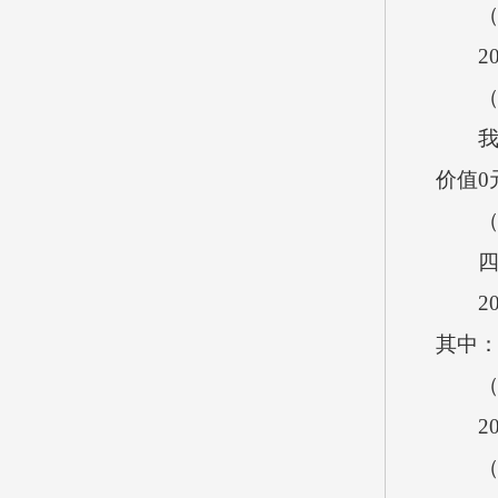
（七
20
（八
我单位
价值0
（九
四、
201
其中
（一
201
（二