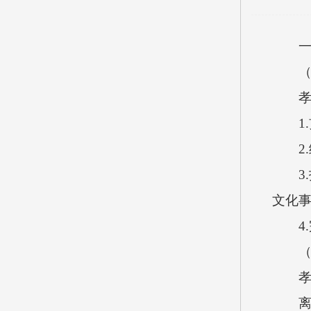
一、
（一
孝义市
1.贯
2.
3.
文化事
4.
（二
孝义
离退