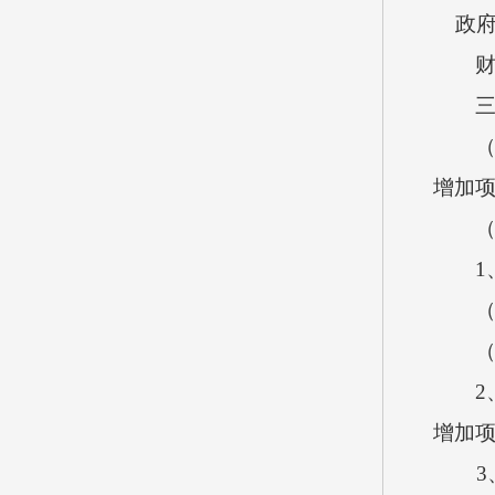
政府性
财政
三、
（一）
增加
（二
1、2
（1）
（2）
2、按
增加项
3、按