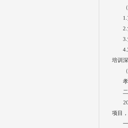
（三
1.
2.
3.负
4.
培训
（四
孝义
二、
201
项目
一般公