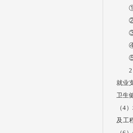
①临
②疫
③荒山
④计
⑤选
2、
就业支
卫生健
（4
及工
（6