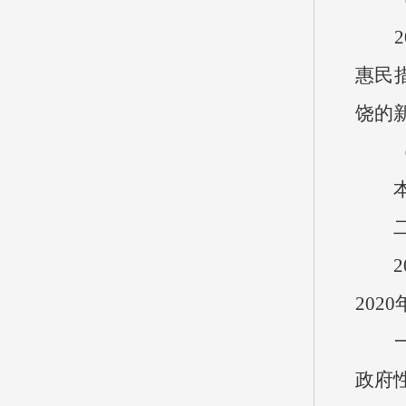
20
惠民
饶的
（四
本单
二、
202
202
一般
政府