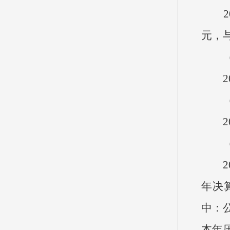
202
元，与
（一
20
（二
20
（三
20
年决算
中：公
本年