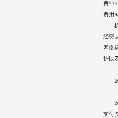
费53
费用9
机关
经费
网络
护以
（六
20
（七
20
支付