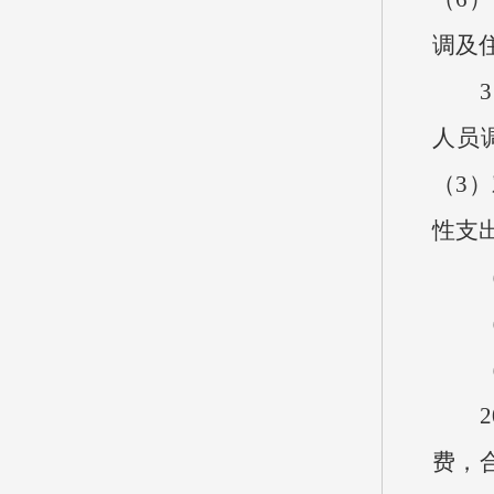
调及
3、按
人员
（3）
性支出
（三
（四
（五
20
费，合