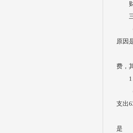
财政
三、
（一）
原因是
（二）
费，
1、
（1
支出63
（2）
是