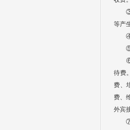
③年
等产
④基
⑤项
⑥“
待费
费、
费、
外宾
⑦机