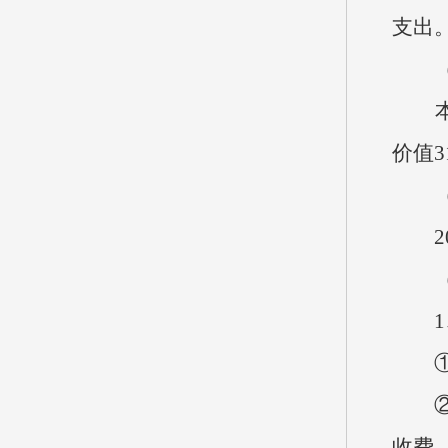
支出
（八
本单位
价值3
（九
20
（十
1、
①财
②事
收费