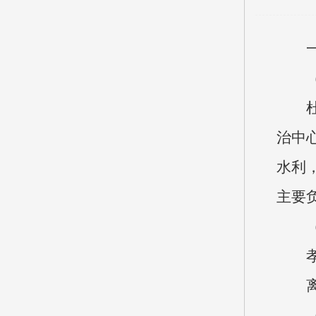
一、
（一
杜村
治中
水利
主要
（二
孝义
离退
（三