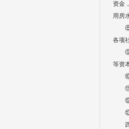
资金
用房
⑧工
各项
⑨商
等资
⑩对
⑪资
⑫资
⑬对
四、