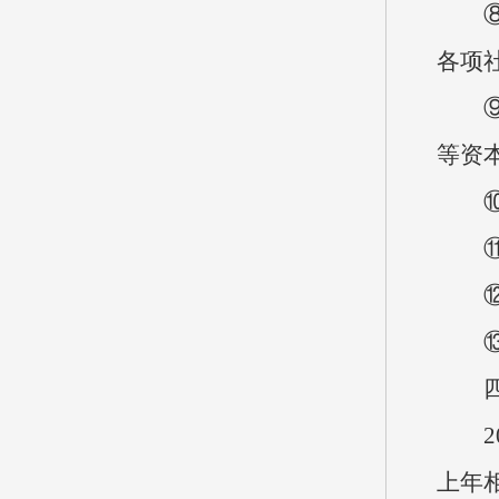
⑧工
各项
⑨商
等资
⑩对
⑪资
⑫资
⑬对
四、
202
上年相