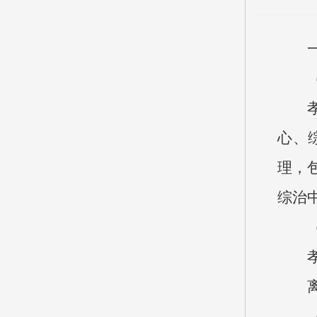
一、
（一
孝义
心、
理，
综治
（二
孝义
离退
（三