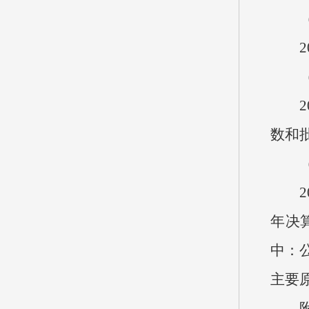
（一
20
（二
202
数和
（三
20
年决算
中：
主要
附