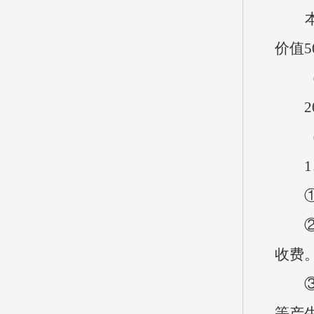
本单位
价值5
（九
20
（十
1、
①财
②事
收费
③年
等产