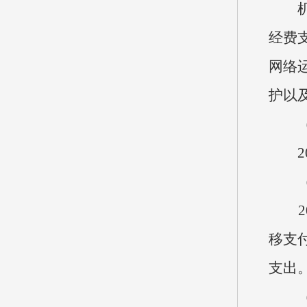
机关
经费
网络
护以
（六
20
（七
20
移支
支出
（八