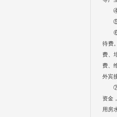
④基
⑤项
⑥“
待费
费、
费、
外宾
⑦机
资金
用房