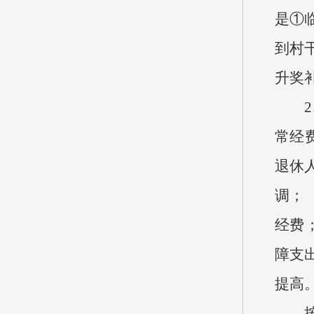
是①
到村
升奖
2、
常经
退休
调；
经费；
障支
提高
按支