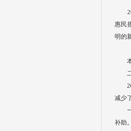
20
惠民
明的
（四
本单
二、
202
减少
一般