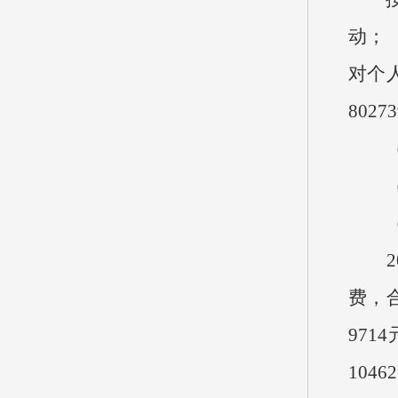
动；
对个
802
（三
（四
（五
20
费，合
971
104