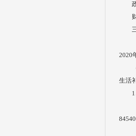
政府
财政
三、
（一）
20
（二
生活
1、
（1
8454
（2