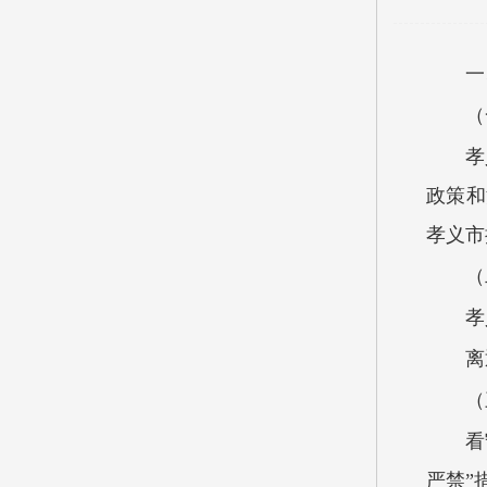
一
（
孝
政策和
孝义市
（
孝
离
（
看
严禁”