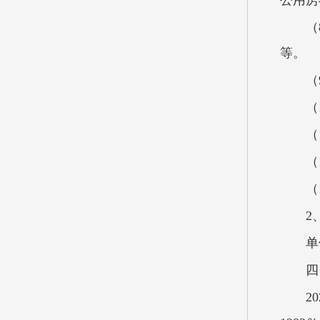
公用房
（
等。
（
（
（
（
（
2
单
四
2