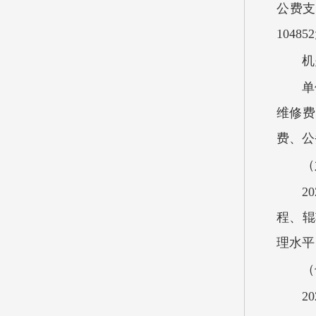
公费支
1048
机
单
维修费
费、公
（
2
程、辊
理水平
（
2