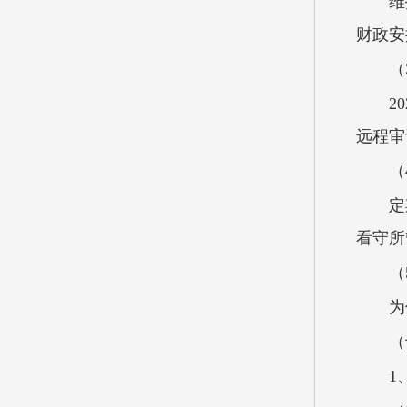
维
财政安排
（
2
远程审
（
定
看守所
（
为
（
1