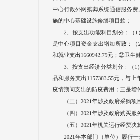
中心行政外网殡葬系统通信服务费
施的中心基础设施修缮项目款；
2、
按支出功能科目划分：（
是中心项目资金支出增加所致；
（
和就业支出
1660942.79元；
②
卫生
3、
按支出经济分类划分：（
1
品和服务支出
1157383.55
元
，
与上
疫情期间支出的防疫费用；三是增付
（
三
）
2021
年涉及政府采购项
（
四
）
2021
年涉及政府购买服
（
五
）
2021
年机关运行经费
决
2021
年本部门（单位）履行一