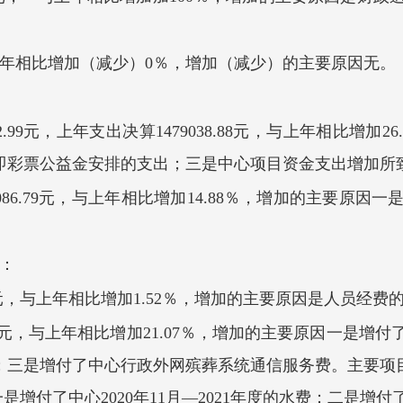
上年相比增加（减少）0％，增加（减少）的主要原因无。
.99
元，
上
年
支出决算
1479038.88
元，与上年相比增
加
26
即彩票公益金安排的支出；三是中心项目资金支出增加所
9086.79元，与上年相比增加14.88％，增加的主要原因
一
：
元，
与上年相比增
加
1.52
％
，
增
加
的主要原因是
人员经费
元
，
与上年相比增
加
21.07
％
，
增
加
的主要原因
一是增付
；三是增付了中心行政外网殡葬系统通信服务费。
主要项
因一是增付了中心2020年11月—2021年度的水费；二是