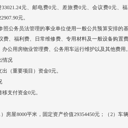
费
33021.24元
、邮电费
0元
、差旅费
0元
、会议费
0元
、福
907.90元。
参照公务员法管理的事业单位使用一般公共预算安排的
议费、福利费、日常维修费、专用材料及一般设备购置
、办公用房物业管理费、公务用车运行维护以及其他费用
出
情况
支出（重要项目）资金
0
元。
况
转移支付资金
0
元
。
1）房屋
8000
平米，固定资产价值
29354450元
；
（
2）车