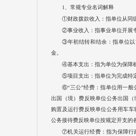
1、常规专业名词解释
①
财政拨款收入：指单位从同
②
事业收入：指事业单位开展
③
年初结转和结余：
指单位以
金。
④基本支出：指为
单位为
保障
⑤项目支出：指
单位为完成特
⑥“三公”经费：指
单位用一般
出国（境）费反映单位公务出国（
购置及运行费反映单位公务用车车
公务接待费反映单位按规定开支的
⑦
机关运行经费：指为保障行