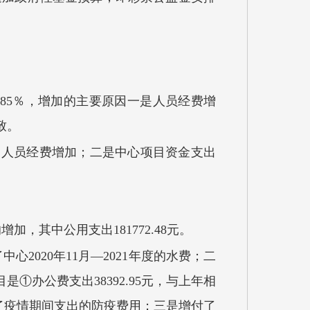
.85
％，增
加
的主要原因
一是人员经费增
致
。
是人员经费增加；二是中心项目资金支出
的增加
，
其中公用支出
181772.48
元。
了中心
2020年11月—2021年度的水费；二
目是
①
办公费支出
38392.95元，与上年相
增付了疫情期间支出的防疫费用；三是增付了