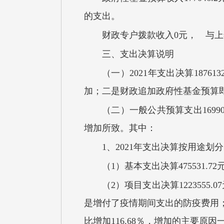
的支出。
财政专户拨款收入
0元， 与
三、支出
决算
说明
（一）
2021
年
支出决算
1876132
加；二是财政追加政府性基金预算
（二）
一般公共预算支出
169
增加所致
。
其中：
1、2021
年支出
决算
按用途划分
（1）
基本支出
决算
475531.72
（
2）项目支出
决算
1223555.07
是增付了疫情期间支出的防疫费用
比增加116.68％，增加的主要原