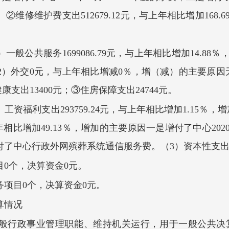
。
②
维修维护费支出
512679.12元，与上年相比增加16
1）一般公共服务
1699086.79
元
，
与上年相比增加
14.8
2
）
外交
0
元
，与
上年相比增减
0
％
，
增（减）的主要原因
健康支出
13400元；
③住房保障支出
24744元。
）工资福利支出
293759.24
元
，
与上年相比增
加
1.15
％
，
增
年相比增
加
49.13
％
，
增
加
的主要原因
一是增付了中心
20
了中心行政外网殡葬系统通信服务费。（3）资本性支出24
目
0
个，
决算
资金
0
元。
务项目
0
个，
决算
资金
0
元。
算
情况
般行政事业管理职能、维持机关运行，用于一般公共
决