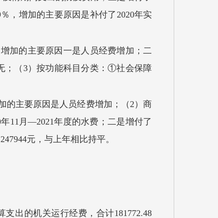
8.69％，增加的主要原因是补付了2020年实
8％，增加的主要原因一是人员经费增加；二
无
；（
3）
按功能科目分类：
①
社会保障
加
的主要原因是
人员经费增加
；
（
2）商
20年11月—2021年度的水费；二是增付了
7944元，与上年相比持平
。
算支出
的
机关
运行经费，合计
181772.48