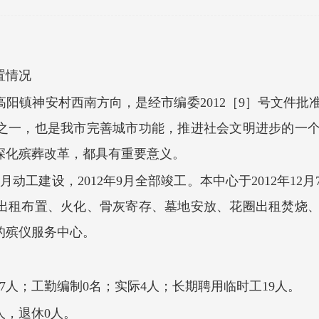
置
情况
高阳镇神安村西南方向，是经市编委
2012［9］号文件
之一，也是我市完善城市功能，推进社会文明进步的一
深化殡葬改革，都具有重要意义。
1年4月动工建设，2012年9月全部竣工。本中心于2012年
出租布置、火化、骨灰寄存、墓地安放、花圈出租焚烧
的殡仪服务中心。
7
人；工勤编制
0
名；实际
4
人；长期聘用临时工
19
人。
人，退休
0
人。