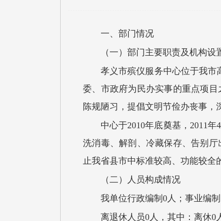
一、部门情况
（一）部门
主要
职责
及
机构设
孝义市殡仪服务中心位于我市
委、市政府为民办实事的重点项目
陈规陋习，提倡文明节俭办丧事，
中心于
2010年底奠基，201
洗消毒、解剖、冷藏保存、告别厅
止我省县市中标准较高、功能较全
（二）人员构成情况
我
单位行政编制
0
人
；事业编制
离退休人员
0
人，其中：离休
0