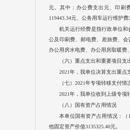
元。
其中：办公费支出
元、
印刷
119443.34元、公务用车运行维护费22
机关
运行经费是指行政单位和
公及印刷费、邮电费、差旅费、会
办公用房水电费、办公用房取暖费
（
六
）重点支出和重要项目
支
2021
年，我单位
决算支出
重点
（
七
）
2021
年专项转移支付情
2021
年，我单位收到上级专项
（
八
）国有资产占用情况
本单位国有资产占用情况：（
他固定资产价值3135325.4
0
元。