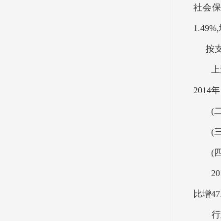
社会保
1.4
按支出
上述资
201
(二)
(三)
(四)
201
比增4
行政