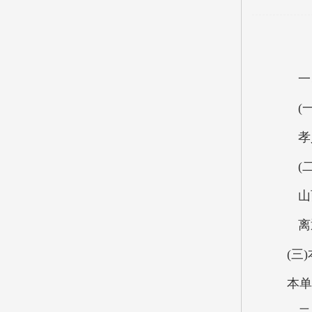
一、
(一
孝义
(二
山西省
离退休
(三)
本单位