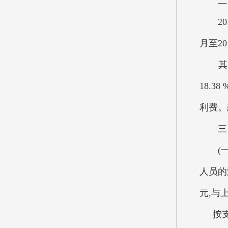
二、
201
月至2
其中：
18.
利费。
三、
(一)
人员的
元,与
按支出