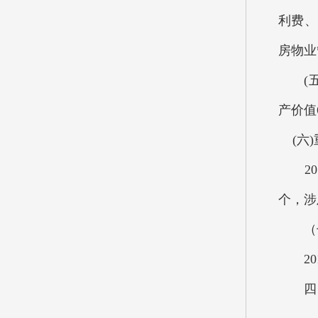
利费、
房物业
(五)
产价值6
(六)
201
个，涉
（七）
201
四、