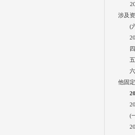
201
涉及资
(六)
20
四、
五、
六、本
他固定
2
201
(一)
20