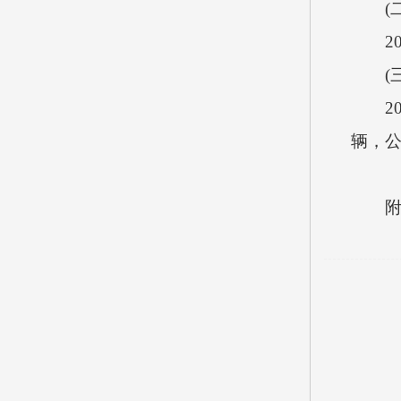
(二
20
(三
201
辆，公
附件