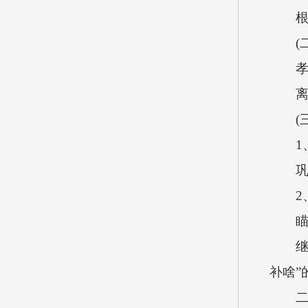
根据
(二
孝义市
离退
(三
1、
巩固提
2、
瞄准
继续
补啥
二、