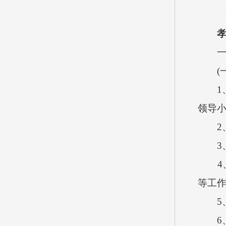
孝
一、
(一
1、
领导
2、
3、
4、
等工
5、
6、