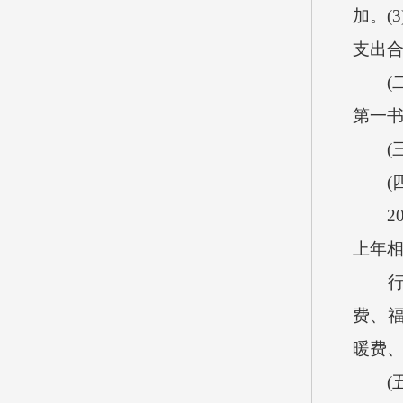
加。(
支出合
(二)
第一
(三)
(四)
201
上年相
行政
费、
暖费
(五