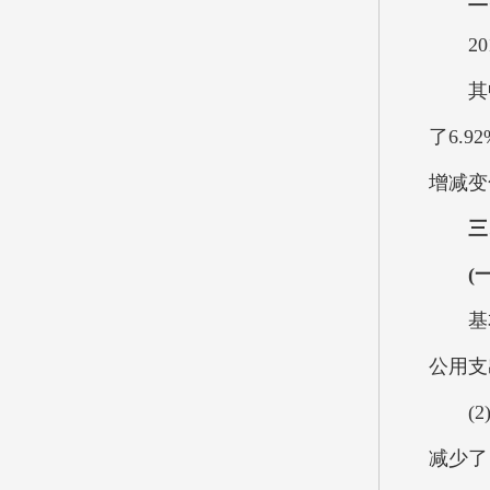
201
其中：
了6.
增减变
三
(
基本支
公用支
(2)
减少了