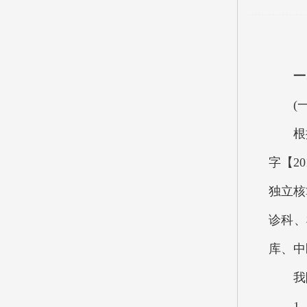
一
(一
根据孝
字【2
独立核
诊科、
库、中
我院
1、