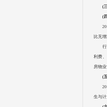
(三)
(四)
201
比无增
行政
利费、
房物业
(
201
生与计
(