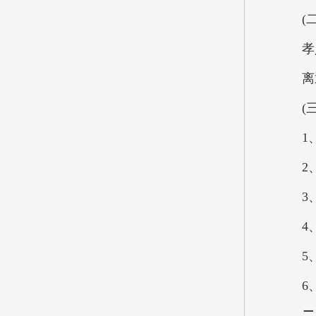
(二
孝义市
离退
(三)
1、加
2、
3、
4、
5、
6、
二