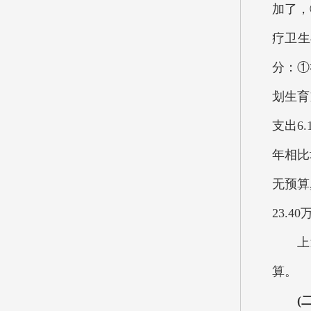
加了，
疗卫生
分：①
划生育
支出6
年相比
无预算
23.
上述资
算。
(