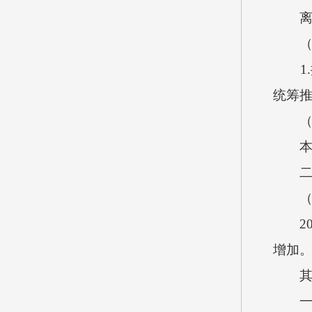
离退
（三
1.推
统筹
（四
本单
二、
（一
201
增加
其
一般公