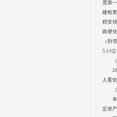
度第一
建检查
程安排
路硬化
（卧管
5.1
（八
201
人畜饮
（九
本单位
定资产价