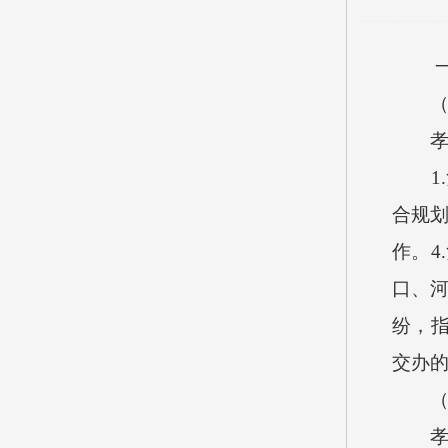
一、
（一
孝义
1.
合规划
作。4
口、河
纷，指
交办
（二
孝义市