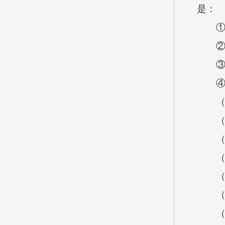
是：
①兑
②大
③20
④晋财
（二
（1）
（2）
（3）
（4）
（三
（1）