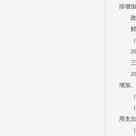
排增
政府
财政
（二
201
三、
201
增加
（一
（1）
用支出
（2）