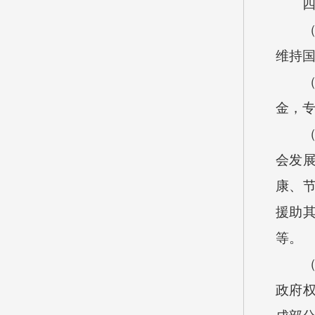
四、
（一
维持
（二
金，
（三
会发
康、
援助
等。
（四
政府