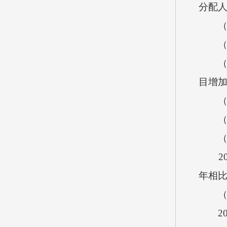
分配
（2）
（3
（4）
目增
（四）
（五）
（六
201
年相比
（七
201