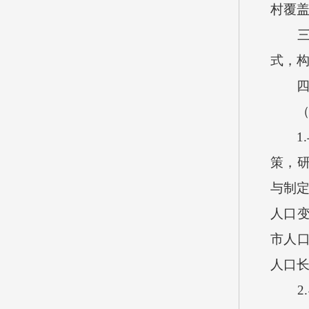
村覆
式，
1.
策，
与制
人口
市人
人口
2.