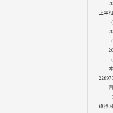
20
上年相
（七
20
（八
20
（九
本单位
2289
四、
（一
维持