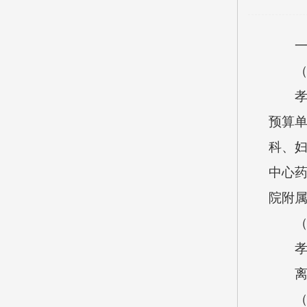
一、
（一
孝义
预算
科、
中心药
院附
（二
孝义市
离退
（三