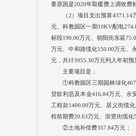
要原因是
2020年取暖费上调收费
（
2）项目支出预算
4371.14
元、科教园区一期10KV配电274
标段190.00万元、朝阳街东延75.
万元、中和路缆化150.00万元、永
元，共计3955.30万元列入年初
主要项目是：
①
科教园区三期园林绿化
4
贷款利息及本金416.84万元、永安
工程款
1400.00万元、居义街缆化
程前期费20.63万元、崇贤街缆化50
②土地补偿费357.84万元；