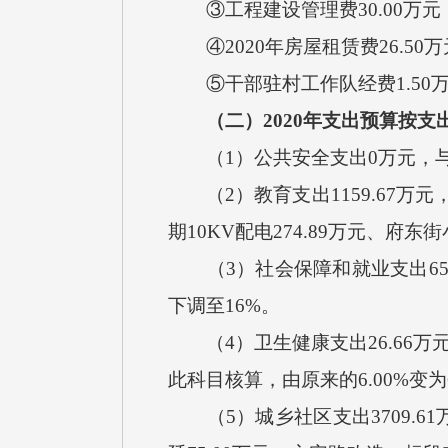
③工程建设管理费30.00万元
④2020年房屋租赁费26.50
⑤干部驻村工作队经费1.50
（二）
20
20
年支出预算按支
（
1）公共安全支出0万元，
（
2）教育支出1159.67万
期10KV配电274.89万元、府
（
3）社会保障和就业支出65
下调至16%。
（
4）卫生健康支出26.66
此科目核算，由原来的6.00%变为6
（
5）城乡社区支出3709.