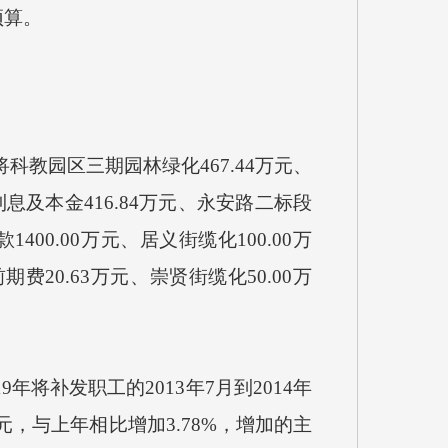
预算
。
年将科教园区三期园林绿化467.44万元、
利息及本金416.84万元、永安路二标段
款
1400.00万元、居义街缆化100.00万
期费20.63万元、崇贤街缆化50.00万
19年将补发职工的2013年7月到2014年
元
，与上年相比增加
3.78
%，
增加
的主