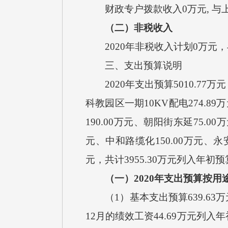
财政专户拨款收入
0
万元
, 
（二）非税收入
2020年非税收入计划0万
三、支出预算说明
20
20
年支出预算
5010.77
万元
科教园区一期10KV配电274.8
190.00万元、朝阳街东延75.00
元、中和路缆化150.00万元、永安
元，共计3955.30万元列入年初
（一）
20
20
年支出预算按用
（
1）基本支出预算
639.63
万
12月的绩效工资44.69万元列入