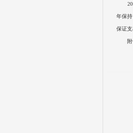
202
年保持
保证支
附