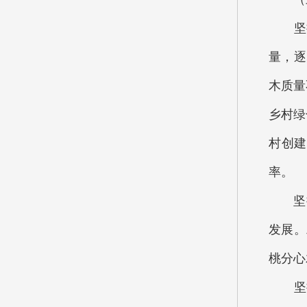
坚持
量，逐
木质量
乡村绿
村创建
率。
坚持提
发展。
桃分心
坚持改