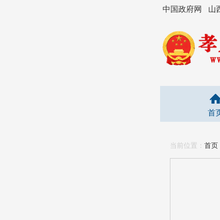
中国政府网
山
首
当前位置：
首页