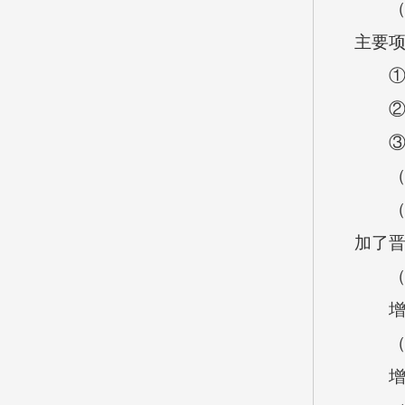
（2）
主要
①其
②基本
③其他
（二
（1）
加了
（2）
增加
（3）
增加