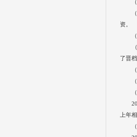
（三
（1）
资。
（2
（3）
了晋
（四）
（五）
（六
20
上年
（七