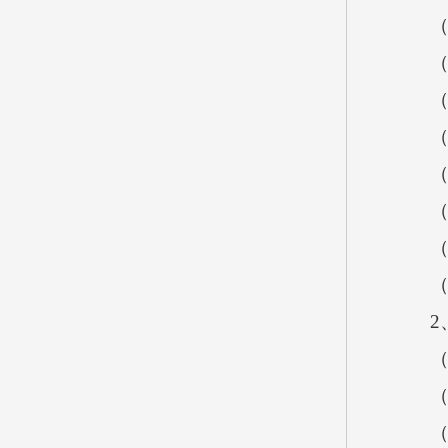
（3
（4
（5
（6
（7
（8
（9
（1
2、
（1
（2
（3